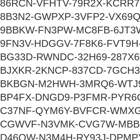
86RCN-VFHTV-79R2X-KCRR7
8B3N2-GWPXP-3VFP2-VX69
9BBKW-FN3PW-MC8FB-6JT3
9FN3V-HDGGV-7F8K6-FVT9
BG33D-RWNDC-32H69-287X
BJXKR-2KNCP-837CD-7GCH3
BKBGN-M2HWH-3MRQ6-WTJ
BP4FX-DNGD9-P3FMR-PYR6
C37NF-QYM6Y-BVFCR-WMX
CGWVF-N3VMK-CVG7W-MBB
D46QW-N3M4H-RY93J-DPMP