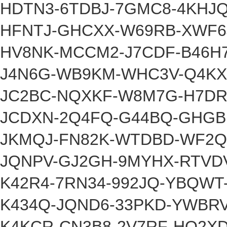
HDTN3-6TDBJ-7GMC8-4KHJQ
HFNTJ-GHCXX-W69RB-XWF6
HV8NK-MCCM2-J7CDF-B46H7
J4N6G-WB9KM-WHC3V-Q4KX
JC2BC-NQXKF-W8M7G-H7DR
JCDXN-2Q4FQ-G44BQ-GHGB
JKMQJ-FN82K-WTDBD-WF2Q
JQNPV-GJ2GH-9MYHX-RTVD
K42R4-7RN34-992JQ-YBQW
K434Q-JQND6-33PKD-YWBRV
K4KCR-CN3B8-2V7RF-HQ2X