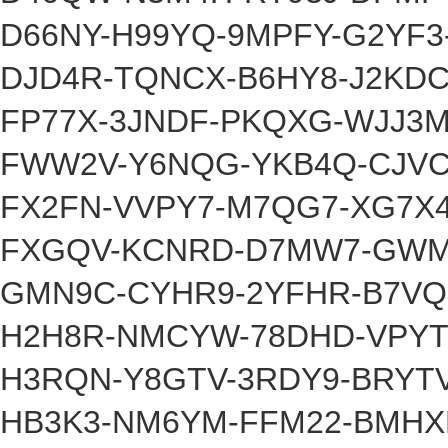
D66NY-H99YQ-9MPFY-G2YF3
DJD4R-TQNCX-B6HY8-J2KD
FP77X-3JNDF-PKQXG-WJJ3
FWW2V-Y6NQG-YKB4Q-CJVC
FX2FN-VVPY7-M7QG7-XG7X
FXGQV-KCNRD-D7MW7-GWM
GMN9C-CYHR9-2YFHR-B7VQ
H2H8R-NMCYW-78DHD-VPY
H3RQN-Y8GTV-3RDY9-BRYT
HB3K3-NM6YM-FFM22-BMHX