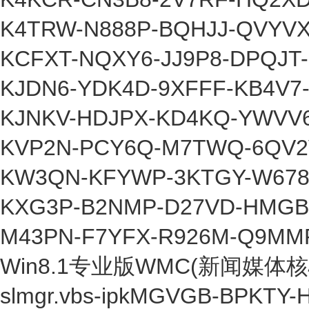
K4TRW-N888P-BQHJJ-QVYVX
KCFXT-NQXY6-JJ9P8-DPQJT
KJDN6-YDK4D-9XFFF-KB4V7
KJNKV-HDJPX-KD4KQ-YWVV
KVP2N-PCY6Q-M7TWQ-6QV2
KW3QN-KFYWP-3KTGY-W67
KXG3P-B2NMP-D27VD-HMGB
M43PN-F7YFX-R926M-Q9MM
Win8.1专业版WMC(新闻媒体
slmgr.vbs-ipkMGVGB-BPKTY