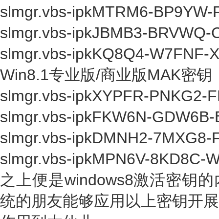
slmgr.vbs-ipkMTRM6-BP9Y
slmgr.vbs-ipkJBMB3-BRVW
slmgr.vbs-ipkKQ8Q4-W7FNF
Win8.1专业版/商业版MAK密钥
slmgr.vbs-ipkXYPFR-PNKG2
slmgr.vbs-ipkFKW6N-GDW6
slmgr.vbs-ipkDMNH2-7MXG8
slmgr.vbs-ipkMPN6V-8KD8C
之上便是windows8激活密钥
统的朋友能够应用以上密钥开展