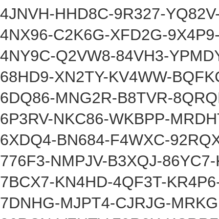
4JNVH-HHD8C-9R327-YQ82V
4NX96-C2K6G-XFD2G-9X4P9
4NY9C-Q2VW8-84VH3-YPMDY
68HD9-XN2TY-KV4WW-BQFK
6DQ86-MNG2R-B8TVR-8QRQ
6P3RV-NKC86-WKBPP-MRD
6XDQ4-BN684-F4WXC-92RQ
776F3-NMPJV-B3XQJ-86YC7
7BCX7-KN4HD-4QF3T-KR4P6
7DNHG-MJPT4-CJRJG-MRK